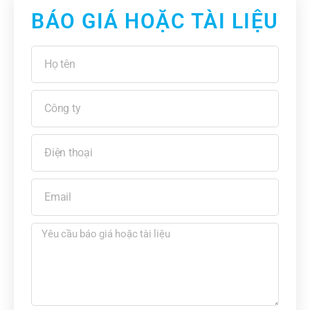
BÁO GIÁ HOẶC TÀI LIỆU