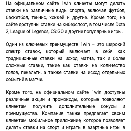
На официальном сайте 1win клиенты могут делать
ставки на различные виды спорта, включая футбол,
баскетбол, теннис, хоккей и другие. Кроме того, на
сайте доступны ставки на киберспорт, в том числе Dota
2, League of Legends, CS:GO и другие популярные игры.
Один из ключевых преимуществ 1win – это широкий
спектр ставок, который включает в себя как
традиционные ставки на исход матча, так и более
сложные ставки, такие как ставки на количество
голов, пенальти, а также ставки на исход отдельных
событий в матче.
Кроме того, на официальном сайте 1win доступны
различные акции и промокоды, которые позволяют
клиентам получить дополнительные бонусы и
преимущества. Компания также предлагает своим
клиентам мобильное приложение, которое позволяет
делать ставки на спорт и играть в азартные игры в