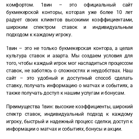
комфортом. 1вин – это официальный сайт
букмекерской конторы, которая уже более 10 лет
радует своих клиентов высокими коэффициентами,
широким спектром ставок и индивидуальным
подходом к каждому игроку.
1вин – это не только букмекерская контора, а целая
культура ставок и азарта. Мы создаем условия для
того, чтобы каждый игрок мог насладиться процессом
ставок, не заботясь о сложностях и неудобствах. Наш
сайт – это удобный и доступный способ сделать
ставку, получать информацию о матчах и событиях, а
также получать доступ к нашим услугам и бонусам.
Преимущества 1вин: высокие коэффициенты, широкий
спектр ставок, индивидуальный подход к каждому
игроку, быстрый и надежный процесс сделки, доступ к
информации о матчах и событиях, бонусы и акции.