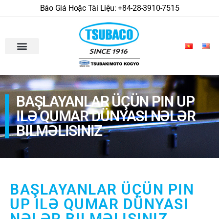
Báo Giá Hoặc Tài Liệu: +84-28-3910-7515
BAŞLAYANLAR ÜÇÜN PIN UP
ILƏ QUMAR DÜNYASI NƏLƏR
BILMƏLISINIZ
BAŞLAYANLAR ÜÇÜN PIN
UP ILƏ QUMAR DÜNYASI
NƏLƏR BILMƏLISINIZ