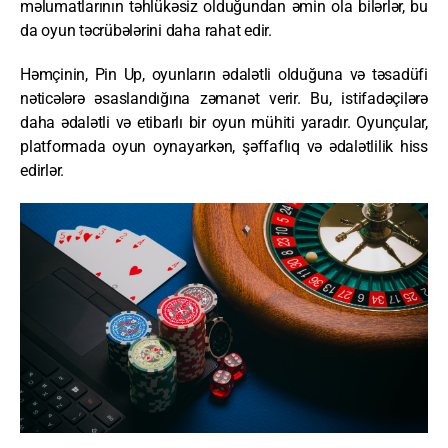
məlumatlarının təhlükəsiz olduğundan əmin ola bilərlər, bu
da oyun təcrübələrini daha rahat edir.
Həmçinin, Pin Up, oyunların ədalətli olduğuna və təsadüfi
nəticələrə əsaslandığına zəmanət verir. Bu, istifadəçilərə
daha ədalətli və etibarlı bir oyun mühiti yaradır. Oyunçular,
platformada oyun oynayarkən, şəffaflıq və ədalətlilik hiss
edirlər.