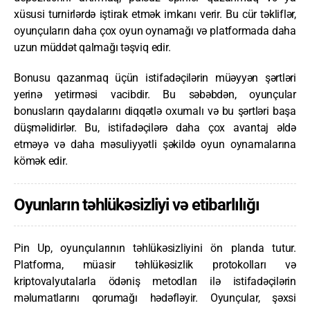
xüsusi turnirlərdə iştirak etmək imkanı verir. Bu cür təkliflər,
oyunçuların daha çox oyun oynamağı və platformada daha
uzun müddət qalmağı təşviq edir.
Bonusu qazanmaq üçün istifadəçilərin müəyyən şərtləri
yerinə yetirməsi vacibdir. Bu səbəbdən, oyunçular
bonusların qaydalarını diqqətlə oxumalı və bu şərtləri başa
düşməlidirlər. Bu, istifadəçilərə daha çox avantaj əldə
etməyə və daha məsuliyyətli şəkildə oyun oynamalarına
kömək edir.
Oyunların təhlükəsizliyi və etibarlılığı
Pin Up, oyunçularının təhlükəsizliyini ön planda tutur.
Platforma, müasir təhlükəsizlik protokolları və
kriptovalyutalarla ödəniş metodları ilə istifadəçilərin
məlumatlarını qorumağı hədəfləyir. Oyunçular, şəxsi