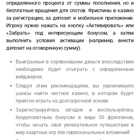
определенного процента от суммы пополнения, но и
бесплатные вращения для слотов. Фриспины в казино
за регистрацию, за депозит и мобильное приложение.
Игроку нужно нажать на кнопку «Активировать» или
«Забрать» под интересующим бонусом, а затем
выполнить условия активации (например, внести
депозит на оговоренную сумму).
Выигранные в соревновании деньги впоследствии
необходимо будет отыграть с определенным
вейджером.
Следуя этим рекомендациям, вы увеличиваете
шансы найти честное казино, в котором будет
приятно играть на долгосрочной основе.
Зарегистрируйтесь сегодня и воспользуйтесь
бездепозитным бонусом в виде 50 фриспинов,
чтобы начать своё увлекательное путешествие в
мир азартных игр без первоначальных вложений!