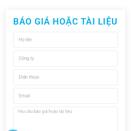
BÁO GIÁ HOẶC TÀI LIỆU