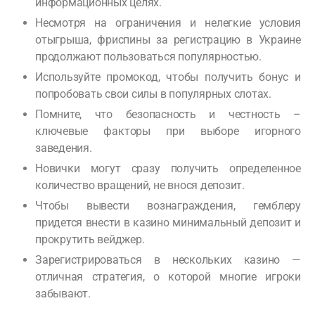
информационных целях.
Несмотря на ограничения и нелегкие условия
отыгрыша, фриспины за регистрацию в Украине
продолжают пользоваться популярностью.
Используйте промокод, чтобы получить бонус и
попробовать свои силы в популярных слотах.
Помните, что безопасность и честность –
ключевые факторы при выборе игорного
заведения.
Новички могут сразу получить определенное
количество вращений, не внося депозит.
Чтобы вывести вознаграждения, гемблеру
придется внести в казино минимальный депозит и
прокрутить вейджер.
Зарегистрироваться в нескольких казино —
отличная стратегия, о которой многие игроки
забывают.