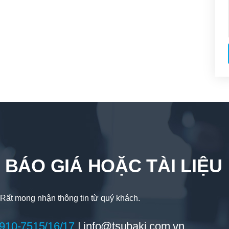
 BÁO GIÁ HOẶC TÀI LIỆU
Rất mong nhận thông tin từ quý khách.
910-7515/16/17
|
info@tsubaki.com.vn