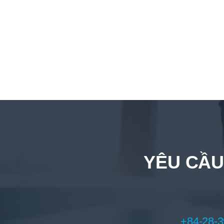
YÊU CẦU
+84-28-3