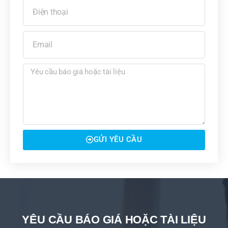
GỬI YÊU CẦU
YÊU CẦU BÁO GIÁ HOẶC TÀI LIỆU