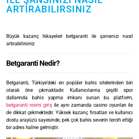
ARTIRABILIRSINIZ
Büyük kazanç hikayeleri betgaranti ile şansınızı nasıl
artırabilirsiniz
Betgaranti Nedir?
Betgaranti, Türkiye’deki en popüler bahis sitelerinden biri
olarak öne çıkmaktadır. Kullanıcılarına çeşitli spor
dallarında bahis yapma imkanı sunan bu platform,
betgaranti resmi giriş
ile aynı zamanda casino oyunları ile
de dikkat çekmektedir. Yüksek kazanç fırsatları ve kullanıcı
dostu arayüzü sayesinde, pek çok bahis severin tercih ettiği
bir adres haline gelmiştir.