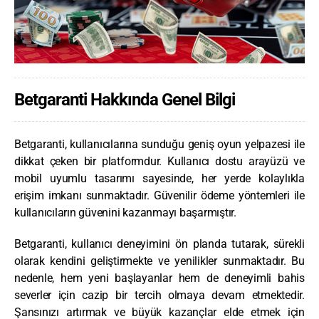
Betgaranti Hakkında Genel Bilgi
Betgaranti, kullanıcılarına sunduğu geniş oyun yelpazesi ile
dikkat çeken bir platformdur. Kullanıcı dostu arayüzü ve
mobil uyumlu tasarımı sayesinde, her yerde kolaylıkla
erişim imkanı sunmaktadır. Güvenilir ödeme yöntemleri ile
kullanıcıların güvenini kazanmayı başarmıştır.
Betgaranti, kullanıcı deneyimini ön planda tutarak, sürekli
olarak kendini geliştirmekte ve yenilikler sunmaktadır. Bu
nedenle, hem yeni başlayanlar hem de deneyimli bahis
severler için cazip bir tercih olmaya devam etmektedir.
Şansınızı artırmak ve büyük kazançlar elde etmek için