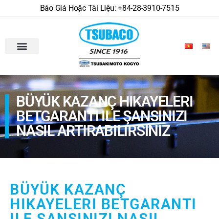
Báo Giá Hoặc Tài Liệu: +84-28-3910-7515
BÜYÜK KAZANÇ HIKAYELERI
BETGARANTI ILE ŞANSINIZI
NASIL ARTIRABILIRSINIZ
BÜYÜK KAZANÇ
HIKAYELERI BETGARANTI
ILE ŞANSINIZI NASIL