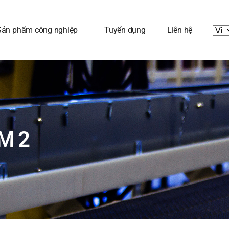
Sản phẩm công nghiệp
Tuyển dụng
Liên hệ
M 2