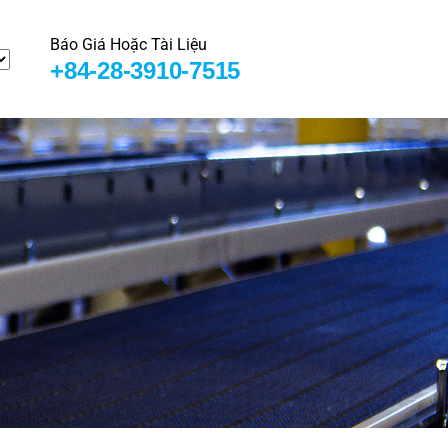
Báo Giá Hoặc Tài Liệu
+84-28-3910-7515