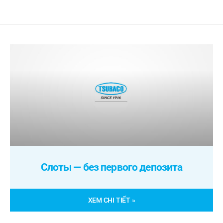
Слоты — без первого депозита
XEM CHI TIẾT »