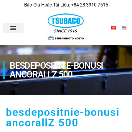
Báo Giá Hoặc Tài Liệu: +84-28-3910-7515
BESDEPOSITNIE-BONUSI
ANCORALLZ 500
besdepositnie-bonusi
ancorallZ 500