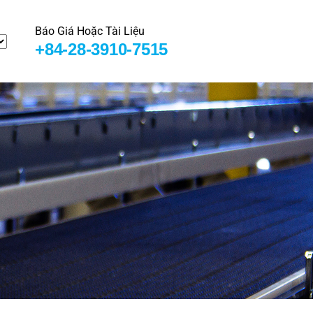
Báo Giá Hoặc Tài Liệu
+84-28-3910-7515