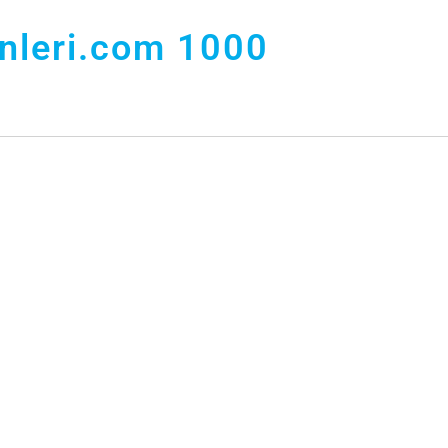
nleri.com 1000