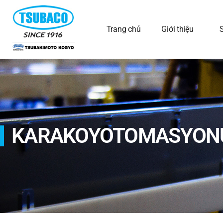
Trang chủ
Giới thiệu
KARAKOYOTOMASYONU