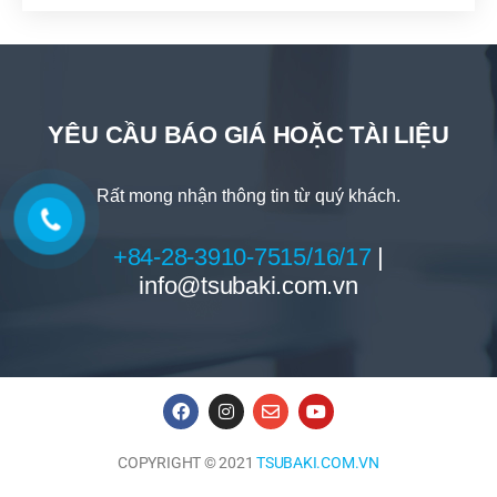
YÊU CẦU BÁO GIÁ HOẶC TÀI LIỆU
Rất mong nhận thông tin từ quý khách.
+84-28-3910-7515/16/17
|
info@tsubaki.com.vn
COPYRIGHT © 2021
TSUBAKI.COM.VN