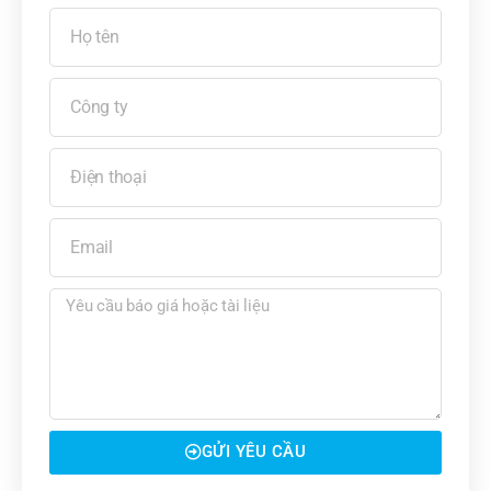
GỬI YÊU CẦU