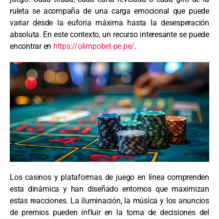
ruleta se acompaña de una carga emocional que puede
variar desde la euforia máxima hasta la desesperación
absoluta. En este contexto, un recurso interesante se puede
encontrar en
https://olimpobet-pe.pe/
.
Los casinos y plataformas de juego en línea comprenden
esta dinámica y han diseñado entornos que maximizan
estas reacciones. La iluminación, la música y los anuncios
de premios pueden influir en la toma de decisiones del