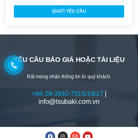
GỬI YÊU CẦU
YÊU CẦU BÁO GIÁ HOẶC TÀI LIỆU
Rất mong nhận thông tin từ quý khách.
+84-28-3910-7515/16/17
|
info@tsubaki.com.vn