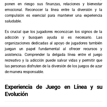
ponen en riesgo sus finanzas, relaciones y bienestar
emocional. Reconocer la línea entre la diversión y la
compulsión es esencial para mantener una experiencia
saludable.
Es crucial que los jugadores reconozcan los signos de la
adicción y busquen ayuda si es necesario. Las
organizaciones dedicadas al apoyo de jugadores también
juegan un papel fundamental al ofrecer recursos y
asistencia. Comprender la delgada línea entre el juego
recreativo y la adicción puede salvar vidas y permitir que
las personas disfruten de la diversión de los juegos de azar
de manera responsable.
Experiencia de Juego en Línea y su
Evolución