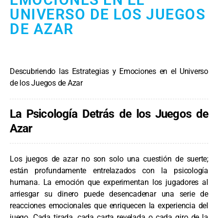
UNIVERSO DE LOS JUEGOS
DE AZAR
Descubriendo las Estrategias y Emociones en el Universo
de los Juegos de Azar
La Psicología Detrás de los Juegos de
Azar
Los juegos de azar no son solo una cuestión de suerte;
están profundamente entrelazados con la psicología
humana. La emoción que experimentan los jugadores al
arriesgar su dinero puede desencadenar una serie de
reacciones emocionales que enriquecen la experiencia del
juego. Cada tirada, cada carta revelada o cada giro de la