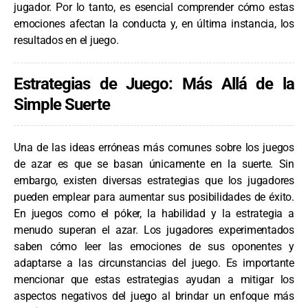
jugador. Por lo tanto, es esencial comprender cómo estas
emociones afectan la conducta y, en última instancia, los
resultados en el juego.
Estrategias de Juego: Más Allá de la
Simple Suerte
Una de las ideas erróneas más comunes sobre los juegos
de azar es que se basan únicamente en la suerte. Sin
embargo, existen diversas estrategias que los jugadores
pueden emplear para aumentar sus posibilidades de éxito.
En juegos como el póker, la habilidad y la estrategia a
menudo superan el azar. Los jugadores experimentados
saben cómo leer las emociones de sus oponentes y
adaptarse a las circunstancias del juego. Es importante
mencionar que estas estrategias ayudan a mitigar los
aspectos negativos del juego al brindar un enfoque más