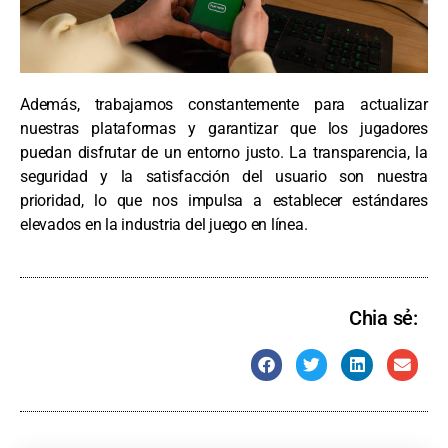
Además, trabajamos constantemente para actualizar
nuestras plataformas y garantizar que los jugadores
puedan disfrutar de un entorno justo. La transparencia, la
seguridad y la satisfacción del usuario son nuestra
prioridad, lo que nos impulsa a establecer estándares
elevados en la industria del juego en línea.
Chia sẻ: