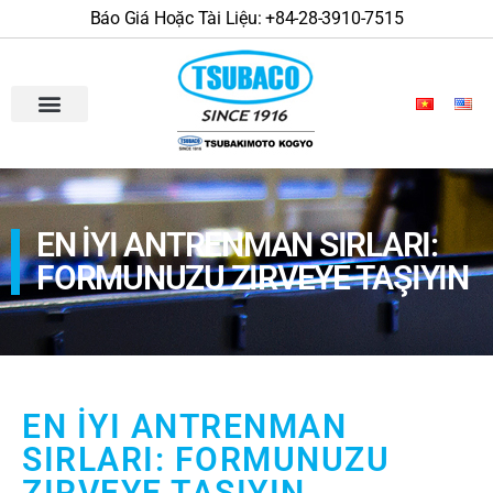
Báo Giá Hoặc Tài Liệu: +84-28-3910-7515
EN İYI ANTRENMAN SIRLARI:
FORMUNUZU ZIRVEYE TAŞIYIN
EN İYI ANTRENMAN
SIRLARI: FORMUNUZU
ZIRVEYE TAŞIYIN