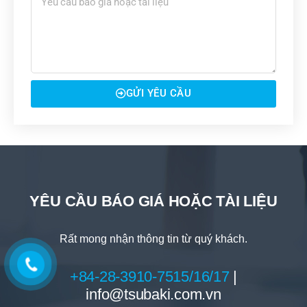
GỬI YÊU CẦU
YÊU CẦU BÁO GIÁ HOẶC TÀI LIỆU
Rất mong nhận thông tin từ quý khách.
+84-28-3910-7515/16/17
|
info@tsubaki.com.vn