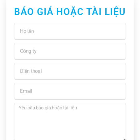
BÁO GIÁ HOẶC TÀI LIỆU