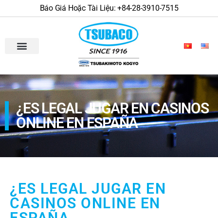
Báo Giá Hoặc Tài Liệu: +84-28-3910-7515
¿ES LEGAL JUGAR EN CASINOS
ONLINE EN ESPAÑA
¿ES LEGAL JUGAR EN
CASINOS ONLINE EN
ESPAÑA