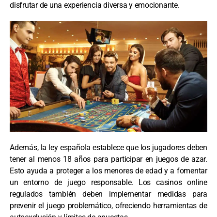
disfrutar de una experiencia diversa y emocionante.
Además, la ley española establece que los jugadores deben
tener al menos 18 años para participar en juegos de azar.
Esto ayuda a proteger a los menores de edad y a fomentar
un entorno de juego responsable. Los casinos online
regulados también deben implementar medidas para
prevenir el juego problemático, ofreciendo herramientas de