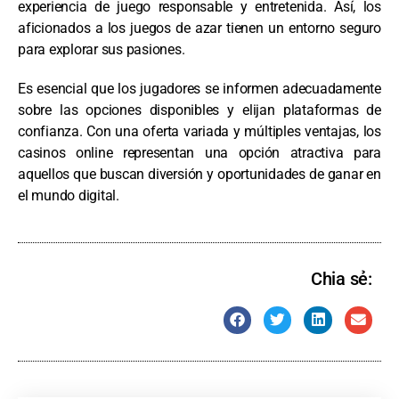
experiencia de juego responsable y entretenida. Así, los
aficionados a los juegos de azar tienen un entorno seguro
para explorar sus pasiones.
Es esencial que los jugadores se informen adecuadamente
sobre las opciones disponibles y elijan plataformas de
confianza. Con una oferta variada y múltiples ventajas, los
casinos online representan una opción atractiva para
aquellos que buscan diversión y oportunidades de ganar en
el mundo digital.
Chia sẻ: