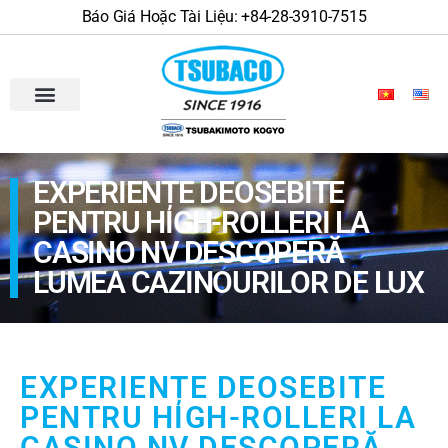
Báo Giá Hoặc Tài Liệu: +84-28-3910-7515
EXPERIENȚE DEOSEBITE
PENTRU HIGH-ROLLERI LA
CASINO NV DESCOPERĂ
LUMEA CAZINOURILOR DE LUX
EXPERIENȚE DEOSEBITE
PENTRU HIGH-ROLLERI LA
CASINO NV DESCOPERĂ