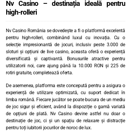
Nv Casino – destinația ideală pentru
high-rolleri
Nv Casino România se dovedește a fi o platformă excelentă
pentru high-rolleri, combinând luxul cu inovația. Cu o
selecție impresionantă de jocuri, inclusiv peste 3.000 de
sloturi și opțiuni de live casino, aceasta oferă o experiență
diversificată și captivantă. Bonusurile atractive pentru
utilizatorii noi, care ajung până la 10.000 RON și 225 de
rotiri gratuite, completează oferta.
De asemenea, platforma este concepută pentru a asigura o
experiență de utilizare optimizată, cu suport dedicat în
limba română. Fiecare jucător se poate bucura de un mediu
de joc sigur și eficient, având la dispoziție o gamă variată
de opțiuni de plată. Nv Casino devine astfel nu doar o
destinație de joc, ci și un spațiu de relaxare și distracție
pentru toți iubitorii jocurilor de noroc de lux.