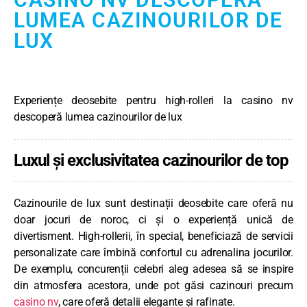
LUMEA CAZINOURILOR DE
LUX
Experiențe deosebite pentru high-rolleri la casino nv
descoperă lumea cazinourilor de lux
Luxul și exclusivitatea cazinourilor de top
Cazinourile de lux sunt destinații deosebite care oferă nu
doar jocuri de noroc, ci și o experiență unică de
divertisment. High-rollerii, în special, beneficiază de servicii
personalizate care îmbină confortul cu adrenalina jocurilor.
De exemplu, concurenții celebri aleg adesea să se inspire
din atmosfera acestora, unde pot găsi cazinouri precum
casino nv
, care oferă detalii elegante și rafinate.