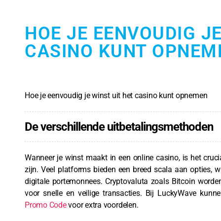
HOE JE EENVOUDIG JE
CASINO KUNT OPNEM
Hoe je eenvoudig je winst uit het casino kunt opnemen
De verschillende uitbetalingsmethoden
Wanneer je winst maakt in een online casino, is het cru
zijn. Veel platforms bieden een breed scala aan opties, w
digitale portemonnees. Cryptovaluta zoals Bitcoin worden
voor snelle en veilige transacties. Bij LuckyWave ku
Promo Code
voor extra voordelen.