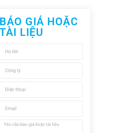
BÁO GIÁ HOẶC
TÀI LIỆU