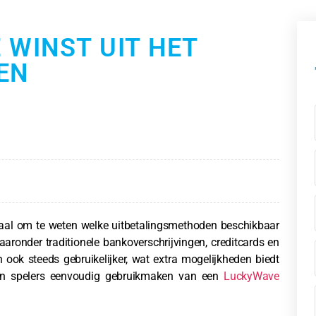
 WINST UIT HET
EN
ciaal om te weten welke uitbetalingsmethoden beschikbaar
aaronder traditionele bankoverschrijvingen, creditcards en
 ook steeds gebruikelijker, wat extra mogelijkheden biedt
nnen spelers eenvoudig gebruikmaken van een
LuckyWave