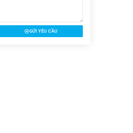
GỬI YÊU CẦU