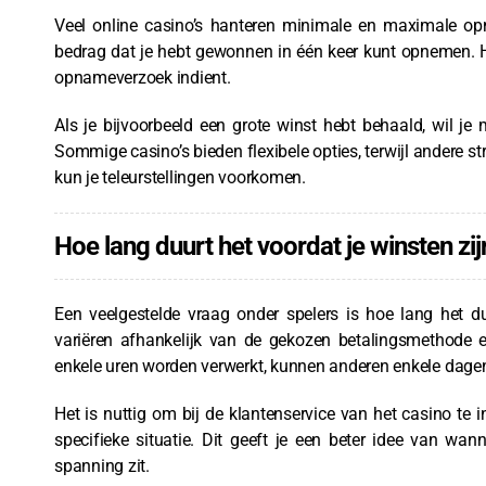
Veel online casino’s hanteren minimale en maximale opnam
bedrag dat je hebt gewonnen in één keer kunt opnemen. He
opnameverzoek indient.
Als je bijvoorbeeld een grote winst hebt behaald, wil je
Sommige casino’s bieden flexibele opties, terwijl andere str
kun je teleurstellingen voorkomen.
Hoe lang duurt het voordat je winsten zi
Een veelgestelde vraag onder spelers is hoe lang het d
variëren afhankelijk van de gekozen betalingsmethode e
enkele uren worden verwerkt, kunnen anderen enkele dage
Het is nuttig om bij de klantenservice van het casino te
specifieke situatie. Dit geeft je een beter idee van wan
spanning zit.