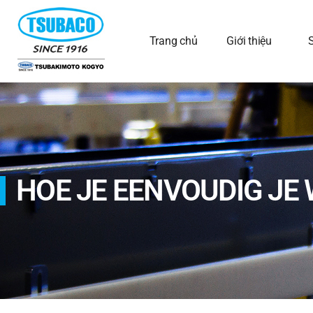
Trang chủ
Giới thiệu
HOE JE EENVOUDIG JE