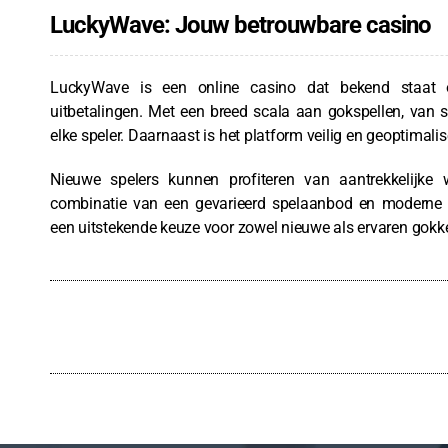
LuckyWave: Jouw betrouwbare casino
LuckyWave is een online casino dat bekend staat om
uitbetalingen. Met een breed scala aan gokspellen, van sl
elke speler. Daarnaast is het platform veilig en geoptimalis
Nieuwe spelers kunnen profiteren van aantrekkelijke
combinatie van een gevarieerd spelaanbod en moderne b
een uitstekende keuze voor zowel nieuwe als ervaren gokke