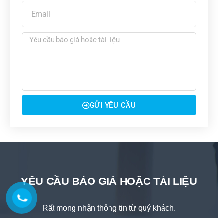
GỬI YÊU CẦU
YÊU CẦU BÁO GIÁ HOẶC TÀI LIỆU
Rất mong nhận thông tin từ quý khách.