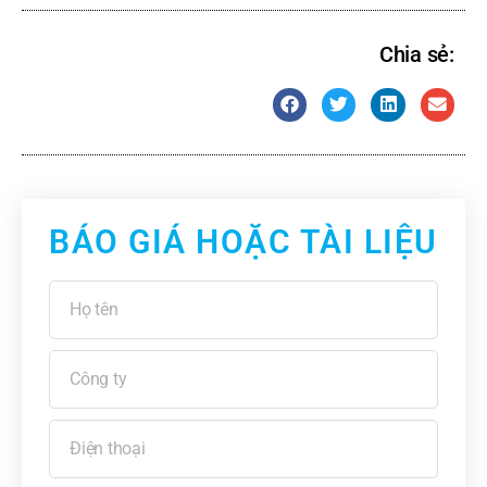
Chia sẻ:
BÁO GIÁ HOẶC TÀI LIỆU