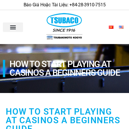
Báo Giá Hoặc Tài Liệu: +84-28-3910-7515
HOW TO START PLAYING AT
CASINOS A BEGINNERS GUIDE
HOW TO START PLAYING
AT CASINOS A BEGINNERS
GUIDE