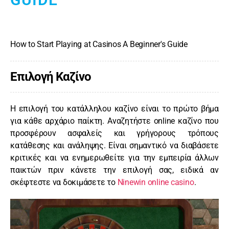
How to Start Playing at Casinos A Beginner's Guide
Επιλογή Καζίνο
Η επιλογή του κατάλληλου καζίνο είναι το πρώτο βήμα
για κάθε αρχάριο παίκτη. Αναζητήστε online καζίνο που
προσφέρουν ασφαλείς και γρήγορους τρόπους
κατάθεσης και ανάληψης. Είναι σημαντικό να διαβάσετε
κριτικές και να ενημερωθείτε για την εμπειρία άλλων
παικτών πριν κάνετε την επιλογή σας, ειδικά αν
σκέφτεστε να δοκιμάσετε το
Ninewin online casino
.