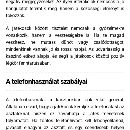
negatív megjegyzéseket. Az ilyen interakciók nemcsak a jó
hangulatot teremtik meg, hanem a közösségi élményt is
fokozzák.
A játékosok közötti tisztelet nemcsak a győzelmekre
vonatkozik, hanem a veszteségekre is. Ha te magad
veszítesz, ne mutass dühöt vagy csalódottságot;
mindenkinek vannak jó és rossz napjai. Az udvariasság a
kaszinó etikett alapja, és segít a játékosok közötti pozitív
légkör fenntartásában.
A telefonhasználat szabályai
A telefonhasználat a kaszinókban sok vitát generál.
Általában elvárt, hogy a játékosok kerüljék a telefonálást az
asztaloknál, hiszen ez zavarhatja a játék menetének
folyamatát. Ha fontos telefonhívást kell lebonyolítanod,
javasolt elhagyni az asztalt, és egy csendesebb helyen