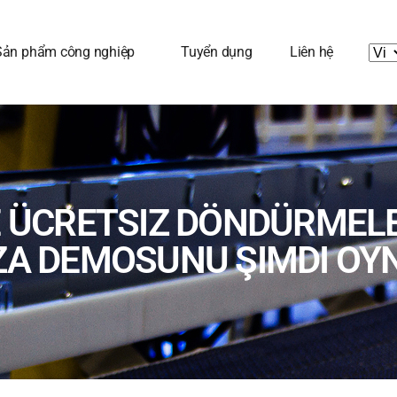
Sản phẩm công nghiệp
Tuyển dụng
Liên hệ
 ÜCRETSIZ DÖNDÜRMELE
A DEMOSUNU ŞIMDI OY