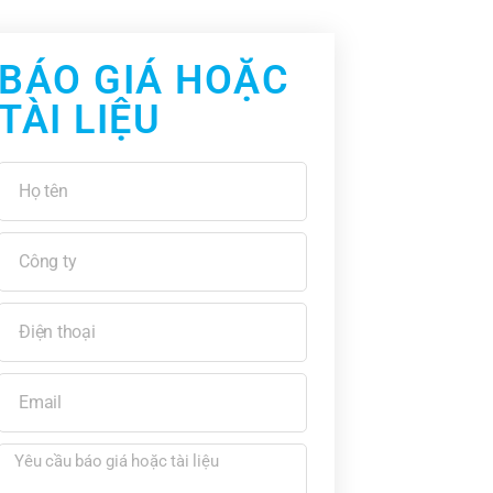
BÁO GIÁ HOẶC
TÀI LIỆU