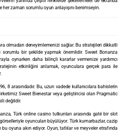
velerin yanında çeşitli renklerde şekerlemeler de ekranda
 ve her zaman sorumlu oyun anlayışını benimseyin.
a olmadan deneyimlemenizi sağlar. Bu stratejileri dikkatli
ri sorumlu bir şekilde yapmak önemlidir. Sweet Bonanza
ayla oynarken daha bilinçli kararlar vermenize yardımcı
tejinin etkinliğini anlamak, oyunculara gerçek para ile
.
%96, 8 arasındadır. Bu, uzun vadede kullanıcılara bahislerin
rketimiz Sweet Bienestar veya geliştiricisi olan Pragmatic
ili değildir.
anza, Türk online casino tutkunları arasında gaté bir slot
ı görselleriyle oyuncuları büyülüyor. Türk kumarbazlar, cazip
e bu oyuna akın ediyor. Oyun, tatlılar ve meyveler etrafında