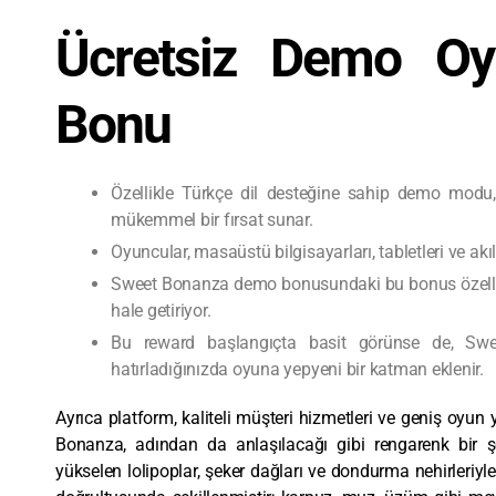
Ücretsiz Demo Oyn
Bonu
Özellikle Türkçe dil desteğine sahip demo modu, 
mükemmel bir fırsat sunar.
Oyuncular, masaüstü bilgisayarları, tabletleri ve akıll
Sweet Bonanza demo bonusundaki bu bonus özelli
hale getiriyor.
Bu reward başlangıçta basit görünse de, Swee
hatırladığınızda oyuna yepyeni bir katman eklenir.
Ayrıca platform, kaliteli müşteri hizmetleri ve geniş oyu
Bonanza, adından da anlaşılacağı gibi rengarenk bir ş
yükselen lolipoplar, şeker dağları ve dondurma nehirleriy