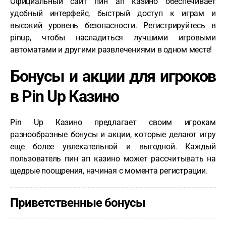
Официальный сайт пин ап казино обеспечивает
удобный интерфейс, быстрый доступ к играм и
высокий уровень безопасности. Регистрируйтесь в
pinup, чтобы насладиться лучшими игровыми
автоматами и другими развлечениями в одном месте!
Бонусы и акции для игроков
в Pin Up Казино
Pin Up Казино предлагает своим игрокам
разнообразные бонусы и акции, которые делают игру
еще более увлекательной и выгодной. Каждый
пользователь пин ап казино может рассчитывать на
щедрые поощрения, начиная с момента регистрации.
Приветственные бонусы