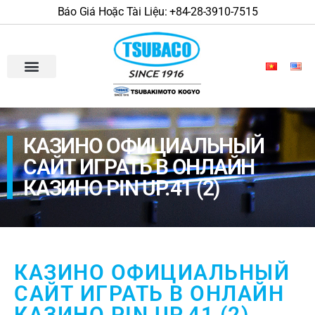
Báo Giá Hoặc Tài Liệu: +84-28-3910-7515
КАЗИНО ОФИЦИАЛЬНЫЙ
САЙТ ИГРАТЬ В ОНЛАЙН
КАЗИНО PIN UP.41 (2)
КАЗИНО ОФИЦИАЛЬНЫЙ
САЙТ ИГРАТЬ В ОНЛАЙН
КАЗИНО PIN UP.41 (2)