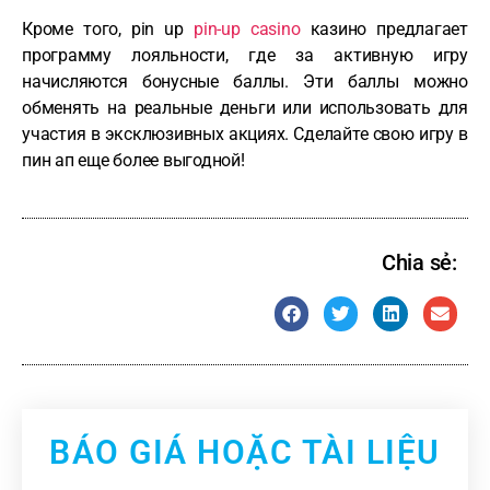
Кроме того, pin up
pin-up casino
казино предлагает
программу лояльности, где за активную игру
начисляются бонусные баллы. Эти баллы можно
обменять на реальные деньги или использовать для
участия в эксклюзивных акциях. Сделайте свою игру в
пин ап еще более выгодной!
Chia sẻ:
BÁO GIÁ HOẶC TÀI LIỆU