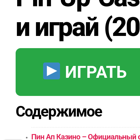
и играй (2
ИГРАТЬ
Содержимое
Пин Ап Казино – Официальный са