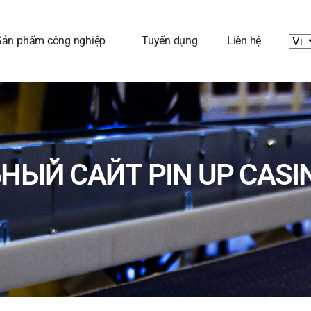
Sản phẩm công nghiệp
Tuyển dụng
Liên hệ
ЫЙ САЙТ PIN UP CASI