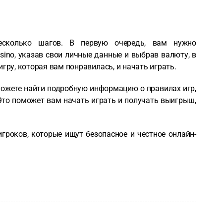
сколько шагов. В первую очередь, вам нужно
sino, указав свои личные данные и выбрав валюту, в
гру, которая вам понравилась, и начать играть.
 можете найти подробную информацию о правилах игр,
 Это поможет вам начать играть и получать выигрыш,
гроков, которые ищут безопасное и честное онлайн-