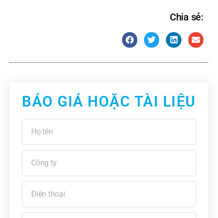
Chia sẻ:
BÁO GIÁ HOẶC TÀI LIỆU