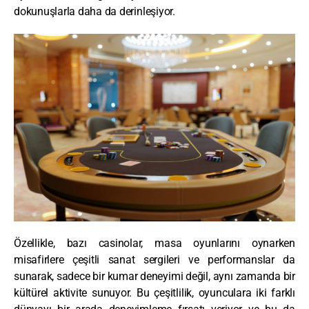
dokunuşlarla daha da derinleşiyor.
Özellikle, bazı casinolar, masa oyunlarını oynarken
misafirlere çeşitli sanat sergileri ve performanslar da
sunarak, sadece bir kumar deneyimi değil, aynı zamanda bir
kültürel aktivite sunuyor. Bu çeşitlilik, oyunculara iki farklı