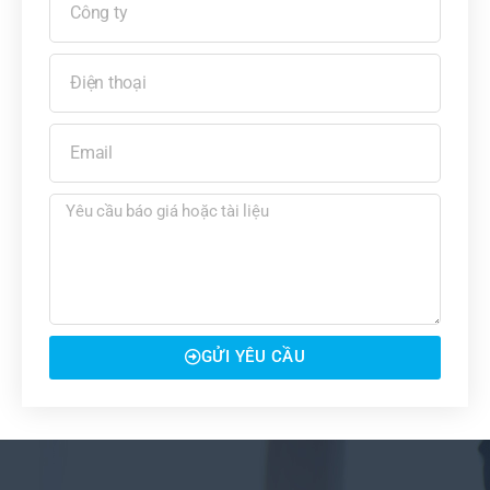
GỬI YÊU CẦU