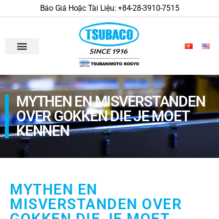
Báo Giá Hoặc Tài Liệu: +84-28-3910-7515
MYTHEN EN MISVERSTANDEN
OVER GOKKEN DIE JE MOET
KENNEN
MYTHEN EN
MISVERSTANDEN OVER
GOKKEN DIE JE MOET