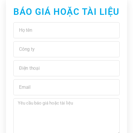
BÁO GIÁ HOẶC TÀI LIỆU