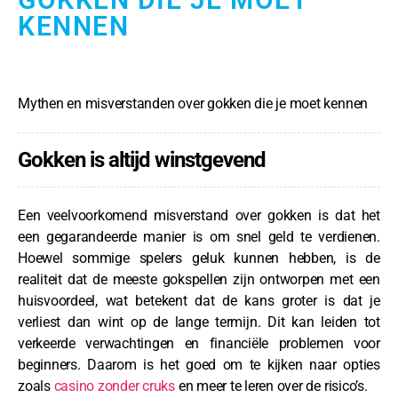
KENNEN
Mythen en misverstanden over gokken die je moet kennen
Gokken is altijd winstgevend
Een veelvoorkomend misverstand over gokken is dat het
een gegarandeerde manier is om snel geld te verdienen.
Hoewel sommige spelers geluk kunnen hebben, is de
realiteit dat de meeste gokspellen zijn ontworpen met een
huisvoordeel, wat betekent dat de kans groter is dat je
verliest dan wint op de lange termijn. Dit kan leiden tot
verkeerde verwachtingen en financiële problemen voor
beginners. Daarom is het goed om te kijken naar opties
zoals
casino zonder cruks
en meer te leren over de risico’s.