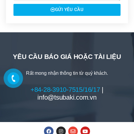
GỬI YÊU CẦU
YÊU CẦU BÁO GIÁ HOẶC TÀI LIỆU
Rất mong nhận thông tin từ quý khách.
+84-28-3910-7515/16/17
|
info@tsubaki.com.vn