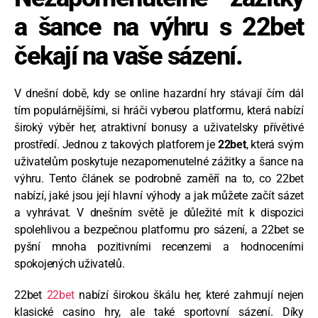
a šance na výhru s 22bet
čekají na vaše sázení.
V dnešní době, kdy se online hazardní hry stávají čím dál
tím populárnějšími, si hráči vyberou platformu, která nabízí
široký výběr her, atraktivní bonusy a uživatelsky přívětivé
prostředí. Jednou z takových platforem je
22bet
, která svým
uživatelům poskytuje nezapomenutelné zážitky a šance na
výhru. Tento článek se podrobně zaměří na to, co 22bet
nabízí, jaké jsou její hlavní výhody a jak můžete začít sázet
a vyhrávat. V dnešním světě je důležité mít k dispozici
spolehlivou a bezpečnou platformu pro sázení, a 22bet se
pyšní mnoha pozitivními recenzemi a hodnoceními
spokojených uživatelů.
22bet
22bet
nabízí širokou škálu her, které zahrnují nejen
klasické casino hry, ale také sportovní sázení. Díky