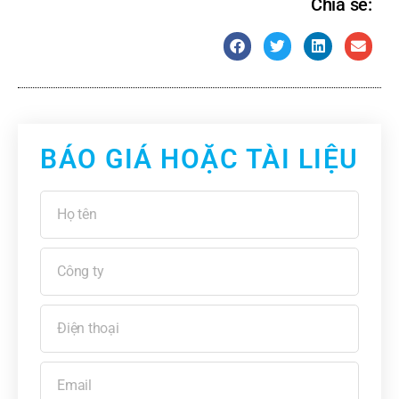
Chia sẻ:
BÁO GIÁ HOẶC TÀI LIỆU