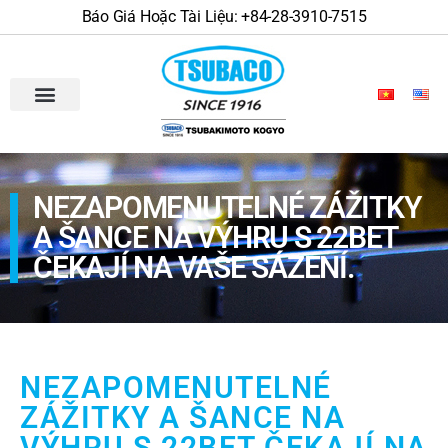
Báo Giá Hoặc Tài Liệu: +84-28-3910-7515
NEZAPOMENUTELNÉ ZÁŽITKY
A ŠANCE NA VÝHRU S 22BET
ČEKAJÍ NA VAŠE SÁZENÍ.
NEZAPOMENUTELNÉ
ZÁŽITKY A ŠANCE NA
VÝHRU S 22BET ČEKAJÍ NA