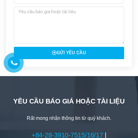
GỬI YÊU CẦU
YÊU CẦU BÁO GIÁ HOẶC TÀI LIỆU
Rất mong nhận thông tin từ quý khách.
+84-28-3910-7515/16/17
|