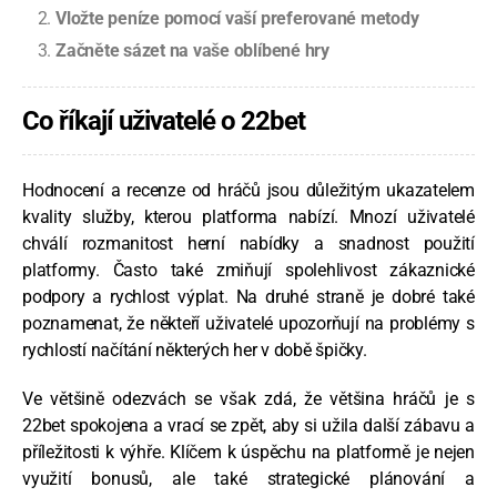
Vložte peníze pomocí vaší preferované metody
Začněte sázet na vaše oblíbené hry
Co říkají uživatelé o 22bet
Hodnocení a recenze od hráčů jsou důležitým ukazatelem
kvality služby, kterou platforma nabízí. Mnozí uživatelé
chválí rozmanitost herní nabídky a snadnost použití
platformy. Často také zmiňují spolehlivost zákaznické
podpory a rychlost výplat. Na druhé straně je dobré také
poznamenat, že někteří uživatelé upozorňují na problémy s
rychlostí načítání některých her v době špičky.
Ve většině odezvách se však zdá, že většina hráčů je s
22bet spokojena a vrací se zpět, aby si užila další zábavu a
příležitosti k výhře. Klíčem k úspěchu na platformě je nejen
využití bonusů, ale také strategické plánování a