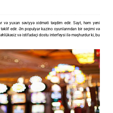
r və yuxarı səviyyə xidməti təqdim edir. Sayt, həm yeni
təklif edir. Ən populyar kazino oyunlarından bir seçimi və
ükəsiz və istifadəçi dostu interfeysi ilə məşhurdur ki, bu