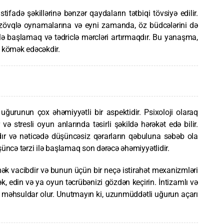
adə şəkillərinə bənzər qaydaların tətbiqi tövsiyə edilir.
zövqlə oynamalarına və eyni zamanda, öz büdcələrini də
ə başlamaq və tədriclə mərcləri artırmaqdır. Bu yanaşma,
a kömək edəcəkdir.
uğurunun çox əhəmiyyətli bir aspektidir. Psixoloji olaraq
ə stresli oyun anlarında təsirli şəkildə hərəkət edə bilir.
ır və nəticədə düşüncəsiz qərarların qəbuluna səbəb ola
şüncə tərzi ilə başlamaq son dərəcə əhəmiyyətlidir.
ək vacibdir və bunun üçün bir neçə istirahət mexanizmləri
ək, edin və ya oyun təcrübənizi gözdən keçirin. İntizamlı və
 məhsuldar olur. Unutmayın ki, uzunmüddətli uğurun açarı