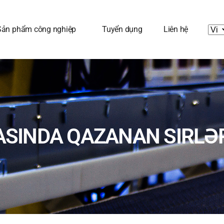
Sản phẩm công nghiệp
Tuyển dụng
Liên hệ
ASINDA QAZANAN SIRLƏ