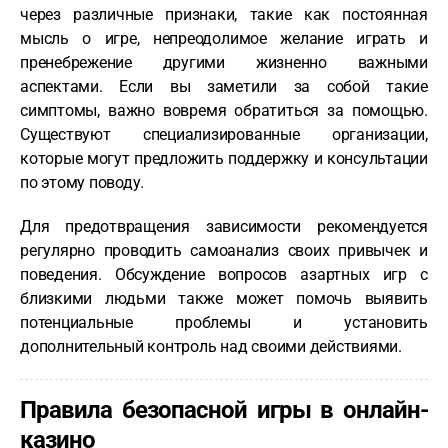
через различные признаки, такие как постоянная
мысль о игре, непреодолимое желание играть и
пренебрежение другими жизненно важными
аспектами. Если вы заметили за собой такие
симптомы, важно вовремя обратиться за помощью.
Существуют специализированные организации,
которые могут предложить поддержку и консультации
по этому поводу.
Для предотвращения зависимости рекомендуется
регулярно проводить самоанализ своих привычек и
поведения. Обсуждение вопросов азартных игр с
близкими людьми также может помочь выявить
потенциальные проблемы и установить
дополнительный контроль над своими действиями.
Правила безопасной игры в онлайн-
казино