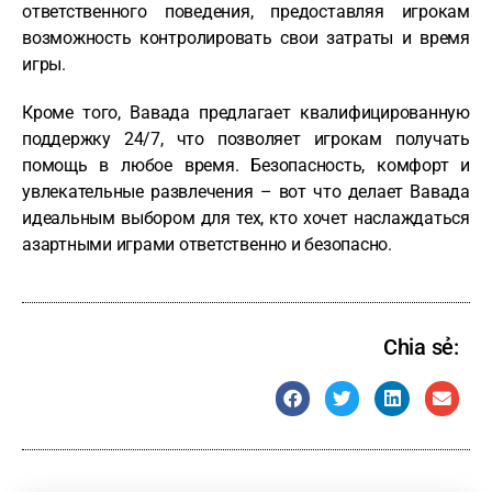
ответственного поведения, предоставляя игрокам
возможность контролировать свои затраты и время
игры.
Кроме того, Вавада предлагает квалифицированную
поддержку 24/7, что позволяет игрокам получать
помощь в любое время. Безопасность, комфорт и
увлекательные развлечения – вот что делает Вавада
идеальным выбором для тех, кто хочет наслаждаться
азартными играми ответственно и безопасно.
Chia sẻ: