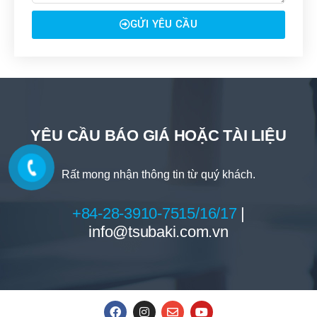
GỬI YÊU CẦU
YÊU CẦU BÁO GIÁ HOẶC TÀI LIỆU
Rất mong nhận thông tin từ quý khách.
+84-28-3910-7515/16/17
|
info@tsubaki.com.vn