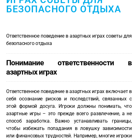
БЕЗОПАСНОГО ОТДЫХА
Ответственное поведение в азартных играх советы для
безопасного отдыха
Понимание ответственности в
азартных играх
Ответственное поведение в азартных играх включает в
себя осознание рисков и последствий, связанных с
этой формой досуга. Игроки должны понимать, что
азартные игры – это прежде всего развлечение, а не
способ заработка. Важно устанавливать границы,
чтобы избежать попадания в ловушку зависимости
или финансовых трудностей. Например, многие игроки