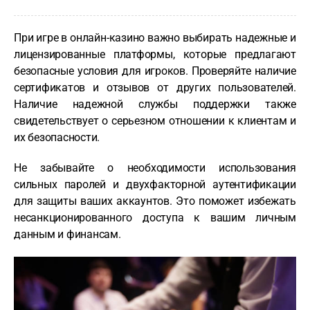
При игре в онлайн-казино важно выбирать надежные и
лицензированные платформы, которые предлагают
безопасные условия для игроков. Проверяйте наличие
сертификатов и отзывов от других пользователей.
Наличие надежной службы поддержки также
свидетельствует о серьезном отношении к клиентам и
их безопасности.
Не забывайте о необходимости использования
сильных паролей и двухфакторной аутентификации
для защиты ваших аккаунтов. Это поможет избежать
несанкционированного доступа к вашим личным
данным и финансам.