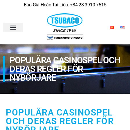
Báo Giá Hoặc Tài Liệu: +84-28-3910-7515
POPULÄRA CASINOSPEL OCH
DERAS REGLER FÖR
NYBÖRJARE
POPULÄRA CASINOSPEL
OCH DERAS REGLER FÖR
NYBÖRJARE