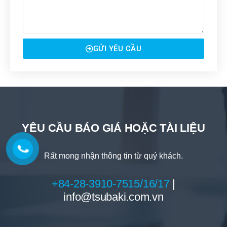
GỬI YÊU CẦU
YÊU CẦU BÁO GIÁ HOẶC TÀI LIỆU
Rất mong nhận thông tin từ quý khách.
+84-28-3910-7515/16/17
|
info@tsubaki.com.vn