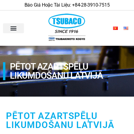
Báo Giá Hoặc Tài Liệu: +84-28-3910-7515
PĒTOT AZARTSPĒĻU
LIKUMDOŠANU LATVIJĀ
PĒTOT AZARTSPĒĻU
LIKUMDOŠANU LATVIJĀ