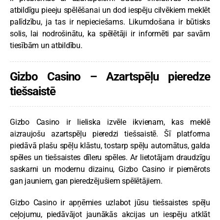
atbildīgu pieeju spēlēšanai un dod iespēju cilvēkiem meklēt
palīdzību, ja tas ir nepieciešams. Likumdošana ir būtisks
solis, lai nodrošinātu, ka spēlētāji ir informēti par savām
tiesībām un atbildību.
Gizbo Casino – Azartspēļu pieredze
tiešsaistē
Gizbo Casino ir lieliska izvēle ikvienam, kas meklē
aizraujošu azartspēļu pieredzi tiešsaistē. Šī platforma
piedāvā plašu spēļu klāstu, tostarp spēļu automātus, galda
spēles un tiešsaistes dīleru spēles. Ar lietotājam draudzīgu
saskarni un modernu dizainu, Gizbo Casino ir piemērots
gan jauniem, gan pieredzējušiem spēlētājiem.
Gizbo Casino ir apņēmies uzlabot jūsu tiešsaistes spēļu
ceļojumu, piedāvājot jaunākās akcijas un iespēju atklāt