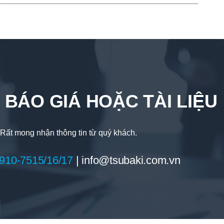
 BÁO GIÁ HOẶC TÀI LIỆU
Rất mong nhận thông tin từ quý khách.
910-7515/16/17
|
info@tsubaki.com.vn