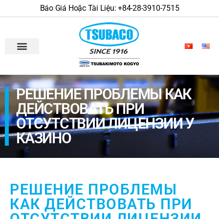
Báo Giá Hoặc Tài Liệu: +84-28-3910-7515
РЕШЕНИЕ ПРОБЛЕМЫ КАК
ДЕЙСТВОВАТЬ ПРИ
ОТСУТСТВИИ ЛИЦЕНЗИИ У
КАЗИНО
РЕШЕНИЕ ПРОБЛЕМЫ
КАК ДЕЙСТВОВАТЬ ПРИ
ОТСУТСТВИИ ЛИЦЕНЗИИ