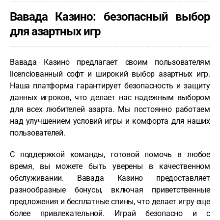
Вавада Казино: безопасный выбор
для азартных игр
Вавада Казино предлагает своим пользователям
licenciованный софт и широкий выбор азартных игр.
Наша платформа гарантирует безопасность и защиту
данных игроков, что делает нас надежным выбором
для всех любителей азарта. Мы постоянно работаем
над улучшением условий игры и комфорта для наших
пользователей.
С поддержкой команды, готовой помочь в любое
время, вы можете быть уверены в качественном
обслуживании. Вавада Казино предоставляет
разнообразные бонусы, включая приветственные
предложения и бесплатные спины, что делает игру еще
более привлекательной. Играй безопасно и с