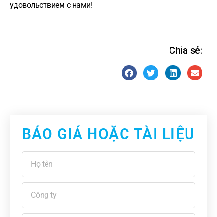
удовольствием с нами!
Chia sẻ:
BÁO GIÁ HOẶC TÀI LIỆU