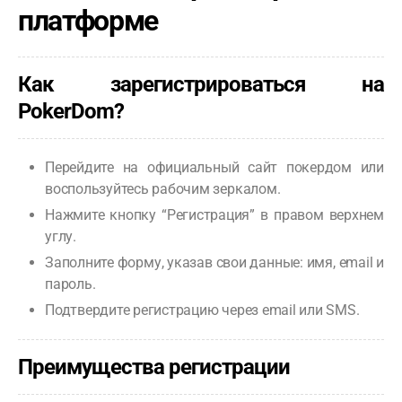
платформе
Как зарегистрироваться на
PokerDom?
Перейдите на официальный сайт покердом или
воспользуйтесь рабочим зеркалом.
Нажмите кнопку “Регистрация” в правом верхнем
углу.
Заполните форму, указав свои данные: имя, email и
пароль.
Подтвердите регистрацию через email или SMS.
Преимущества регистрации