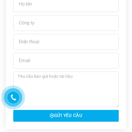
GỬI YÊU CẦU