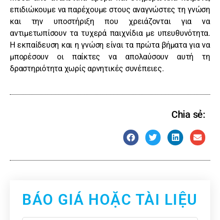
επιδιώκουμε να παρέχουμε στους αναγνώστες τη γνώση
και την υποστήριξη που χρειάζονται για να
αντιμετωπίσουν τα τυχερά παιχνίδια με υπευθυνότητα.
Η εκπαίδευση και η γνώση είναι τα πρώτα βήματα για να
μπορέσουν οι παίκτες να απολαύσουν αυτή τη
δραστηριότητα χωρίς αρνητικές συνέπειες.
Chia sẻ:
BÁO GIÁ HOẶC TÀI LIỆU