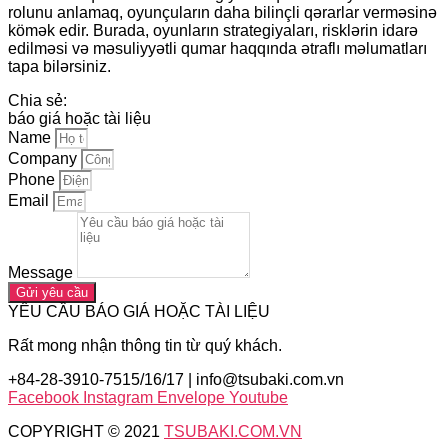
rolunu anlamaq, oyunçuların daha bilinçli qərarlar verməsinə
kömək edir. Burada, oyunların strategiyaları, risklərin idarə
edilməsi və məsuliyyətli qumar haqqında ətraflı məlumatları
tapa bilərsiniz.
Chia sẻ:
báo giá hoặc tài liệu
Name
Company
Phone
Email
Message
Gửi yêu cầu
YÊU CẦU BÁO GIÁ HOẶC TÀI LIỆU
Rất mong nhận thông tin từ quý khách.
+84-28-3910-7515/16/17
|
info@tsubaki.com.vn
Facebook
Instagram
Envelope
Youtube
COPYRIGHT © 2021
TSUBAKI.COM.VN