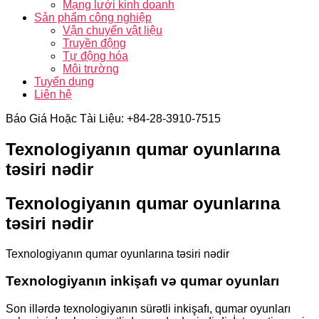
Mạng lưới kinh doanh
Sản phẩm công nghiệp
Vận chuyển vật liệu
Truyền động
Tự động hóa
Môi trường
Tuyển dụng
Liên hệ
Báo Giá Hoặc Tài Liệu: +84-28-3910-7515
Texnologiyanın qumar oyunlarına
təsiri nədir
Texnologiyanın qumar oyunlarına
təsiri nədir
Texnologiyanın qumar oyunlarına təsiri nədir
Texnologiyanın inkişafı və qumar oyunları
Son illərdə texnologiyanın sürətli inkişafı, qumar oyunları