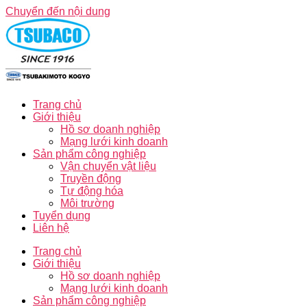
Chuyển đến nội dung
Trang chủ
Giới thiệu
Hồ sơ doanh nghiệp
Mạng lưới kinh doanh
Sản phẩm công nghiệp
Vận chuyển vật liệu
Truyền động
Tự động hóa
Môi trường
Tuyển dụng
Liên hệ
Trang chủ
Giới thiệu
Hồ sơ doanh nghiệp
Mạng lưới kinh doanh
Sản phẩm công nghiệp