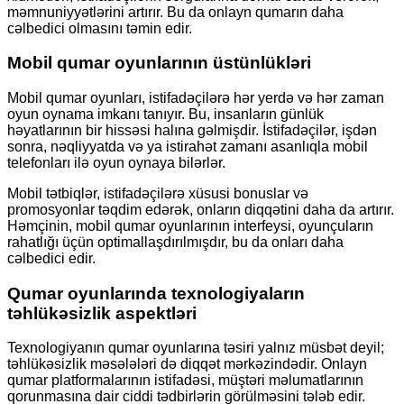
məmnuniyyətlərini artırır. Bu da onlayn qumarın daha
cəlbedici olmasını təmin edir.
Mobil qumar oyunlarının üstünlükləri
Mobil qumar oyunları, istifadəçilərə hər yerdə və hər zaman
oyun oynama imkanı tanıyır. Bu, insanların günlük
həyatlarının bir hissəsi halına gəlmişdir. İstifadəçilər, işdən
sonra, nəqliyyatda və ya istirahət zamanı asanlıqla mobil
telefonları ilə oyun oynaya bilərlər.
Mobil tətbiqlər, istifadəçilərə xüsusi bonuslar və
promosyonlar təqdim edərək, onların diqqətini daha da artırır.
Həmçinin, mobil qumar oyunlarının interfeysi, oyunçuların
rahatlığı üçün optimallaşdırılmışdır, bu da onları daha
cəlbedici edir.
Qumar oyunlarında texnologiyaların
təhlükəsizlik aspektləri
Texnologiyanın qumar oyunlarına təsiri yalnız müsbət deyil;
təhlükəsizlik məsələləri də diqqət mərkəzindədir. Onlayn
qumar platformalarının istifadəsi, müştəri məlumatlarının
qorunmasına dair ciddi tədbirlərin görülməsini tələb edir.