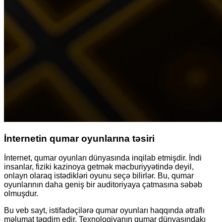
İnternetin qumar oyunlarına təsiri
İnternet, qumar oyunları dünyasında inqilab etmişdir. İndi
insanlar, fiziki kazinoya getmək məcburiyyətində deyil,
onlayn olaraq istədikləri oyunu seçə bilirlər. Bu, qumar
oyunlarının daha geniş bir auditoriyaya çatmasına səbəb
olmuşdur.
Bu veb sayt, istifadəçilərə qumar oyunları haqqında ətraflı
məlumat təqdim edir. Texnologiyanın qumar dünyasındakı