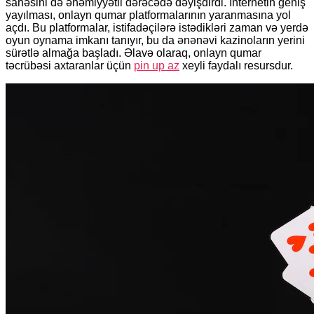
sahəsini də əhəmiyyətli dərəcədə dəyişdirdi. İnternetin geniş
yayılması, onlayn qumar platformalarının yaranmasına yol
açdı. Bu platformalar, istifadəçilərə istədikləri zaman və yerdə
oyun oynama imkanı tanıyır, bu da ənənəvi kazinoların yerini
sürətlə almağa başladı. Əlavə olaraq, onlayn qumar
təcrübəsi axtaranlar üçün
pin up az
xeyli faydalı resursdur.