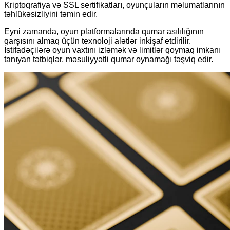
Kriptoqrafiya və SSL sertifikatları, oyunçuların məlumatlarının
təhlükəsizliyini təmin edir.
Eyni zamanda, oyun platformalarında qumar asılılığının
qarşısını almaq üçün texnoloji alətlər inkişaf etdirilir.
İstifadəçilərə oyun vaxtını izləmək və limitlər qoymaq imkanı
tanıyan tətbiqlər, məsuliyyətli qumar oynamağı təşviq edir.