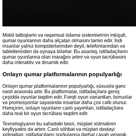
Mobil tətbiqlərin və rəqəmsal ödəmə sistemlərinin inkişafı,
qumar oyunlarının daha əlçatan olmasını təmin edir. İndi
insanlar yalnız kompüterlərindən deyil, telefonlarından və
tabletlerinden də oynaya bilərlər. Bu asanlıq, istifadəçilərin
qumar oyunlarına olan marağını artırır və oyun təcrübəsini
daha interaktiv və dinamik edir.
Onlayn qumar platformalarının populyarlığı
Onlayn qumar platformalarının populyarlığı, xüsusilə gənc
nəsil arasında artır. Bu platformalar, istifadəçilərə geniş
çeşiddə oyunlar təqdim edir. Fərqli oyun variantları, bonuslar
və promosyonlar sayəsində insanlar daha çox cəlb olunur.
Həmçinin, onlayn oyunların canlı yayımları, istifadəçilərə
daha real bir oyun təcrübəsi təqdim edir.
Texnologiyanın bu sahədəki təsiri, müştəri xidmətinin
keyfiyyətini də artırır. Canlı söhbət və müştəri dəstəyi
xidmətləri, istifadəçilərin sorğularına dərhal cavab verərək,