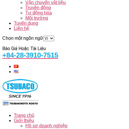
Vận chuyển vật liệu
Truyền động
Tự động hóa
Môi trường
Tuyển dụng
Liên hệ
Chọn một ngôn ngữ
Báo Giá Hoặc Tài Liệu
+84-28-3910-7515
Trang chủ
Giới thiệu
Hồ sơ doanh nghiệp