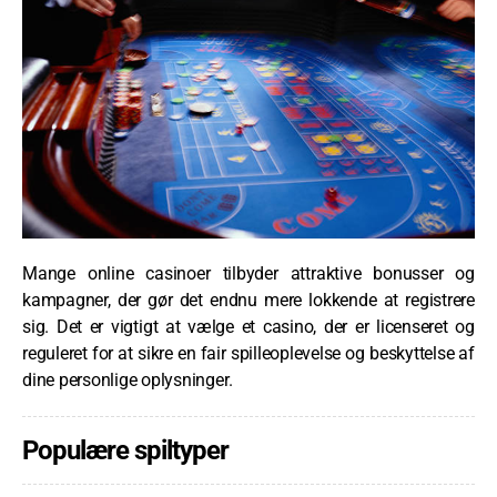
Mange online casinoer tilbyder attraktive bonusser og
kampagner, der gør det endnu mere lokkende at registrere
sig. Det er vigtigt at vælge et casino, der er licenseret og
reguleret for at sikre en fair spilleoplevelse og beskyttelse af
dine personlige oplysninger.
Populære spiltyper