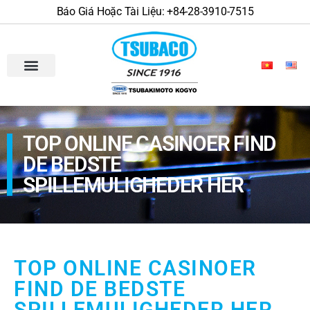
Báo Giá Hoặc Tài Liệu: +84-28-3910-7515
TOP ONLINE CASINOER FIND
DE BEDSTE
SPILLEMULIGHEDER HER
TOP ONLINE CASINOER
FIND DE BEDSTE
SPILLEMULIGHEDER HER