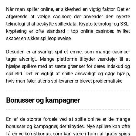
Når man spiller online, er sikkerhed en vigtig faktor. Det er
afgørende at vælge casinoer, der anvender den nyeste
teknologi til at beskytte spillerdata. Krypto-teknologi og SSL-
kryptering er ofte standard i top online casinoer, hvilket
skaber en sikker spilleoplevelse.
Desuden er ansvarligt spil et emne, som mange casinoer
tager alvorligt. Mange platforme tilbyder værktøjer til at
hjælpe spillere med at sætte grænser for deres indskud og
spilletid. Det er vigtigt at spille ansvarligt og søge hjælp,
hvis man føler, at ens spillevaner er blevet problematiske.
Bonusser og kampagner
En af de største fordele ved at spille online er de mange
bonusser og kampagner, der tilbydes. Nye spillere kan ofte
få en velkomstbonus, som kan være i form af gratis spins