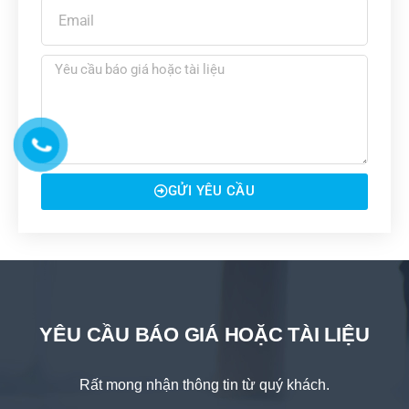
GỬI YÊU CẦU
YÊU CẦU BÁO GIÁ HOẶC TÀI LIỆU
Rất mong nhận thông tin từ quý khách.