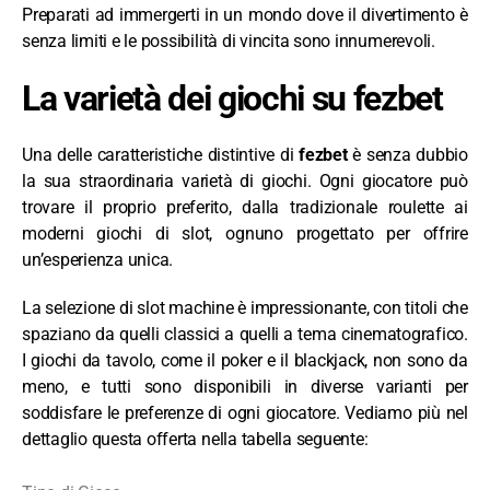
Preparati ad immergerti in un mondo dove il divertimento è
senza limiti e le possibilità di vincita sono innumerevoli.
La varietà dei giochi su fezbet
Una delle caratteristiche distintive di
fezbet
è senza dubbio
la sua straordinaria varietà di giochi. Ogni giocatore può
trovare il proprio preferito, dalla tradizionale roulette ai
moderni giochi di slot, ognuno progettato per offrire
un’esperienza unica.
La selezione di slot machine è impressionante, con titoli che
spaziano da quelli classici a quelli a tema cinematografico.
I giochi da tavolo, come il poker e il blackjack, non sono da
meno, e tutti sono disponibili in diverse varianti per
soddisfare le preferenze di ogni giocatore. Vediamo più nel
dettaglio questa offerta nella tabella seguente: