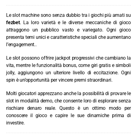
Le slot machine sono senza dubbio tra i giochi più amati su
fezbet
. La loro varietà e le diverse meccaniche di gioco
attraggono un pubblico vasto e variegato. Ogni gioco
presenta temi unici e caratteristiche speciali che aumentano
l’engagement..
Le slot possono offrire jackpot progressivi che cambiano la
vita, mentre le funzionalità bonus, come giri gratis e simboli
jolly, aggiungono un ulteriore livello di eccitazione. Ogni
spin è un’opportunità per vincere premi straordinari.
Molti giocatori apprezzano anche la possibilità di provare le
slot in modalità demo, che consente loro di esplorare senza
rischiare denaro reale. Questo è un ottimo modo per
conoscere il gioco e capire le sue dinamiche prima di
investire.