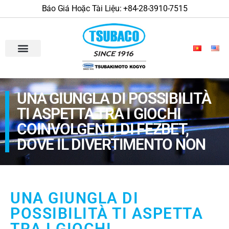
Báo Giá Hoặc Tài Liệu: +84-28-3910-7515
UNA GIUNGLA DI POSSIBILITÀ
TI ASPETTA TRA I GIOCHI
COINVOLGENTI DI FEZBET,
DOVE IL DIVERTIMENTO NON
UNA GIUNGLA DI
POSSIBILITÀ TI ASPETTA
TRA I GIOCHI