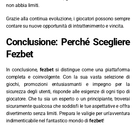
non abbia limiti.
Grazie alla continua evoluzione, i giocatori possono sempre
contare su nuove opportunità di intrattenimento e vincita.
Conclusione: Perché Scegliere
Fezbet
In conclusione,
fezbet
si distingue come una piattaforma
completa e coinvolgente. Con la sua vasta selezione di
giochi, promozioni entusiasmanti e impegno per la
sicurezza degli utenti, risponde alle esigenze di ogni tipo di
giocatore. Che tu sia un esperto o un principiante, troverai
sicuramente qualcosa che soddisfi le tue aspettative e offra
divertimento senza limiti. Prepara le valigie per un’avventura
indimenticabile nel fantastico mondo di
fezbet
!