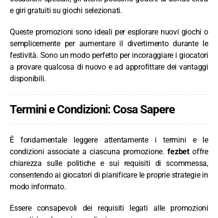
e giri gratuiti su giochi selezionati.
Queste promozioni sono ideali per esplorare nuovi giochi o
semplicemente per aumentare il divertimento durante le
festività. Sono un modo perfetto per incoraggiare i giocatori
a provare qualcosa di nuovo e ad approfittare dei vantaggi
disponibili.
Termini e Condizioni: Cosa Sapere
È fondamentale leggere attentamente i termini e le
condizioni associate a ciascuna promozione.
fezbet
offre
chiarezza sulle politiche e sui requisiti di scommessa,
consentendo ai giocatori di pianificare le proprie strategie in
modo informato.
Essere consapevoli dei requisiti legati alle promozioni