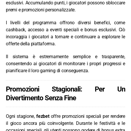
esclusivi. Accumulando punti, i giocatori possono sbloccare
premi e promozioni personalizzate.
I livelli del programma offrono diversi benefici, come
cashback, accesso a eventi speciali e bonus esclusivi. Ciò
incoraggia i giocatori a tornare e continuare a esplorare le
offerte della piattaforma.
Il sistema è estremamente semplice e trasparente,
consentendo ai giocatori di monitorare i propri progressi e
pianificare il loro gaming di conseguenza.
Promozioni Stagionali: Per Un
Divertimento Senza Fine
Ogni stagione,
fezbet
offre promozioni speciali per rendere
il gioco ancora più coinvolgente. Durante le festività e le
occasioni speciali, gli utenti possono godere di bonus extra