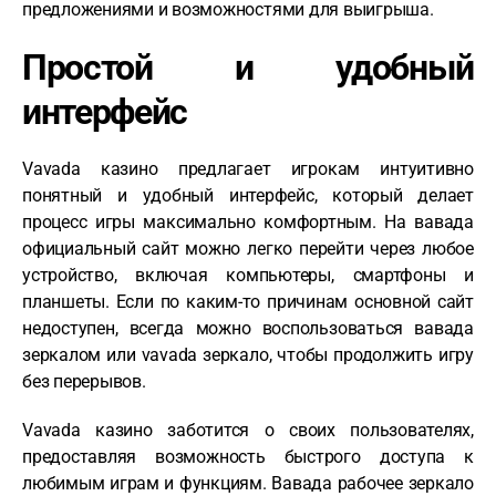
предложениями и возможностями для выигрыша.
Простой и удобный
интерфейс
Vavada казино предлагает игрокам интуитивно
понятный и удобный интерфейс, который делает
процесс игры максимально комфортным. На вавада
официальный сайт можно легко перейти через любое
устройство, включая компьютеры, смартфоны и
планшеты. Если по каким-то причинам основной сайт
недоступен, всегда можно воспользоваться вавада
зеркалом или vavada зеркало, чтобы продолжить игру
без перерывов.
Vavada казино заботится о своих пользователях,
предоставляя возможность быстрого доступа к
любимым играм и функциям. Вавада рабочее зеркало