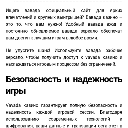
Ищете вавада официальный сайт для ярких
впечатлений и крупных выигрышей? Вавада казино –
это то, что вам нужно! Удобный вавада вход и
постоянно обновляемое вавада зеркало обеспечат
вам доступ к лучшим играм в любое время.
Не упустите шанс! Используйте вавада рабочее
зеркало, чтобы получить доступ к vavada казино и
наслаждаться игровым процессом без ограничений.
Безопасность и надежность
игры
Vavada казино гарантирует полную безопасность и
надежность каждой игровой сессии. Благодаря
использованию современных технологий и
шифрования, ваши данные и транзакции остаются в