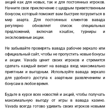
акций как для новых, так и для постоянных игроков.
Начните свое приключение с щедрым приветственным
бонусом, который поможет вам быстрее погрузиться в
мир азарта. Для постоянных клиентов вавада
регулярно обновляет список специальных
предложений, включая кэшбэк, турниры и
эксклюзивные акции.
Не забывайте проверять вавада рабочее зеркало или
официальный сайт, чтобы не пропустить новые бонусы
и акции. Vavada ценит своих игроков и стремится
сделать каждый визит на вавада вход максимально
приятным и выгодным. Используйте вавада зеркало
для удобного доступа к азартным развлечениям и
бонусам в любое время.
Будьте в курсе всех новостей и акций, чтобы получать
максимальную выгоду от игры в вавада казино.
Vavada всегда готово удивить своих игроков новыми