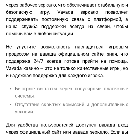
через рабочее зеркало, что обеспечивает стабильную и
безопасную игру. Vavada зеркало позволяет
поддерживать постоянную связь с платформой, а
наша служба поддержки всегда на связи, чтобы
помочь вам в любой ситуации.
Не упустите возможность насладиться игровым
процессом на вавада официальном сайте, зная, что
поддержка 24/7 всегда готова прийти на помощь.
Vavada казино – это не только качественные игры, но
и надежная поддержка для каждого игрока.
Быстрые выплаты через популярные платежные
системы.
Отсутствие скрытых комиссий и дополнительных
условий.
Для удобства пользователей доступен вавада вход
через официальный сайт или вавада зеркало. Если вы