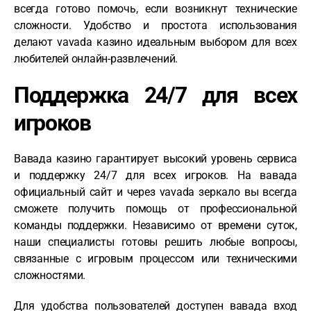
всегда готово помочь, если возникнут технические
сложности. Удобство и простота использования
делают vavada казино идеальным выбором для всех
любителей онлайн-развлечений.
Поддержка 24/7 для всех
игроков
Вавада казино гарантирует высокий уровень сервиса
и поддержку 24/7 для всех игроков. На вавада
официальный сайт и через vavada зеркало вы всегда
сможете получить помощь от профессиональной
команды поддержки. Независимо от времени суток,
наши специалисты готовы решить любые вопросы,
связанные с игровым процессом или техническими
сложностями.
Для удобства пользователей доступен вавада вход